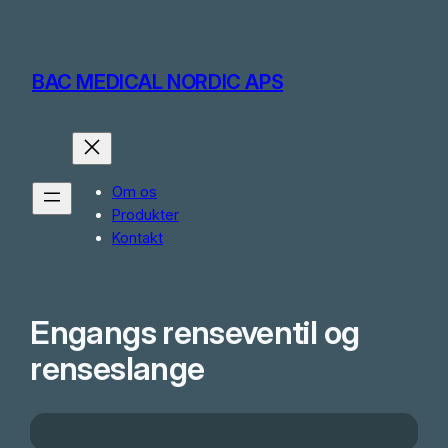
Skip
to
content
BAC MEDICAL NORDIC APS
Om os
Produkter
Kontakt
Engangs renseventil og
renseslange