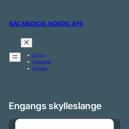
Skip
to
content
BAC MEDICAL NORDIC APS
Om os
Produkter
Kontakt
Engangs skylleslange