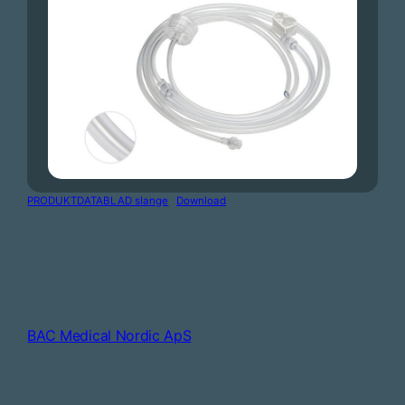
PRODUKTDATABLAD slange
Download
BAC Medical Nordic ApS